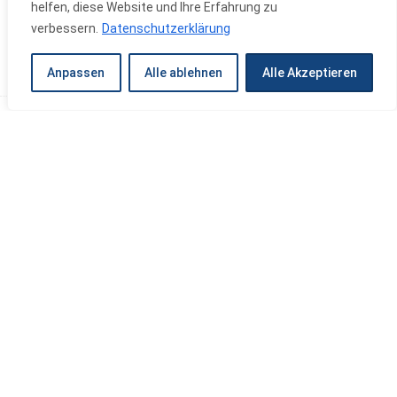
helfen, diese Website und Ihre Erfahrung zu
verbessern.
Datenschutzerklärung
Anpassen
Alle ablehnen
Alle Akzeptieren
Anschrift
Thomas Karafiat GmbH
Quickstraße 4
87745 Eppishausen
Telefon
Telefon:
08266 / 608 97 60
Mobil:
0172 / 106 56 14
E-Mail