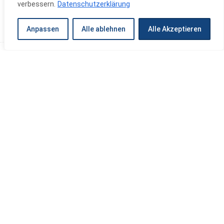
verbessern.
Datenschutzerklärung
Anpassen
Alle ablehnen
Alle Akzeptieren
Anschrift
Thomas Karafiat GmbH
Quickstraße 4
87745 Eppishausen
Telefon
Telefon:
08266 / 608 97 60
Mobil:
0172 / 106 56 14
E-Mail
E-Mail:
info@karafiat-bau.de